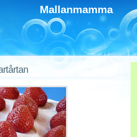
Mallanmamma
rtårtan