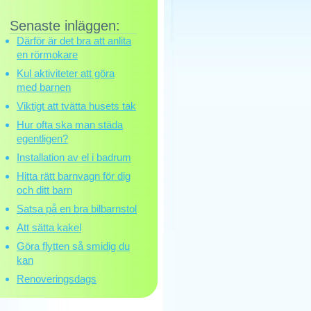
Senaste inläggen:
Därför är det bra att anlita
en rörmokare
Kul aktiviteter att göra
med barnen
Viktigt att tvätta husets tak
Hur ofta ska man städa
egentligen?
Installation av el i badrum
Hitta rätt barnvagn för dig
och ditt barn
Satsa på en bra bilbarnstol
Att sätta kakel
Göra flytten så smidig du
kan
Renoveringsdags