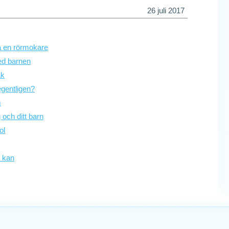
26 juli 2017
ta en rörmokare
med barnen
ak
egentligen?
m
g och ditt barn
ol
u kan