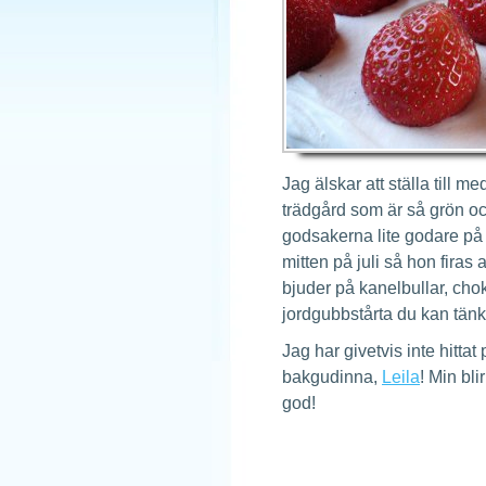
Jag älskar att ställa till m
trädgård som är så grön oc
godsakerna lite godare på s
mitten på juli så hon firas
bjuder på kanelbullar, chok
jordgubbstårta du kan tänk
Jag har givetvis inte hittat
bakgudinna,
Leila
! Min bl
god!