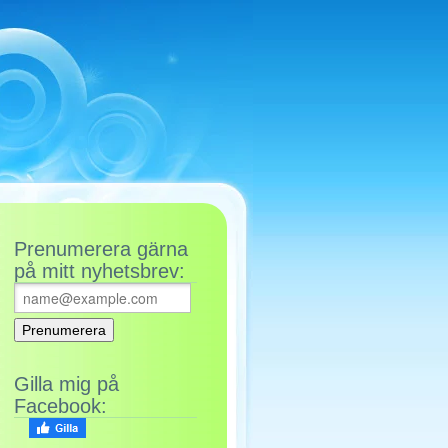
Prenumerera gärna
på mitt nyhetsbrev:
Gilla mig på
Facebook: