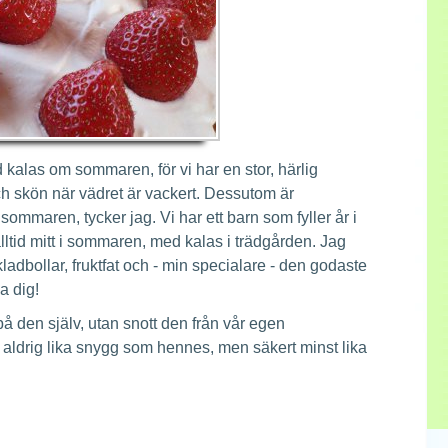
ed kalas om sommaren, för vi har en stor, härlig
h skön när vädret är vackert. Dessutom är
ommaren, tycker jag. Vi har ett barn som fyller år i
 alltid mitt i sommaren, med kalas i trädgården. Jag
ladbollar, fruktfat och - min specialare - den godaste
a dig!
 på den själv, utan snott den från vår egen
ir aldrig lika snygg som hennes, men säkert minst lika