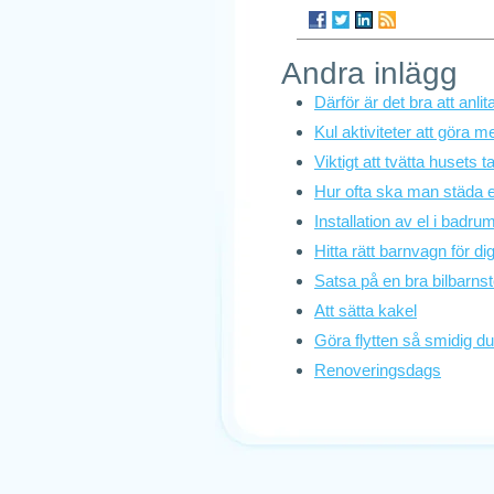
Andra inlägg
Därför är det bra att anli
Kul aktiviteter att göra 
Viktigt att tvätta husets t
Hur ofta ska man städa 
Installation av el i badru
Hitta rätt barnvagn för di
Satsa på en bra bilbarnst
Att sätta kakel
Göra flytten så smidig d
Renoveringsdags