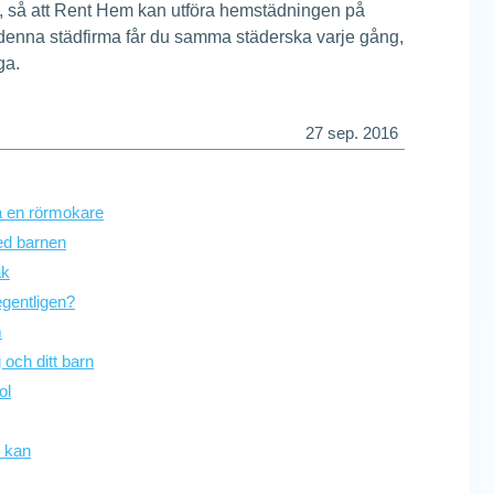
, så att Rent Hem kan utföra hemstädningen på
r denna städfirma får du samma städerska varje gång,
ga.
27 sep. 2016
ta en rörmokare
med barnen
ak
egentligen?
m
g och ditt barn
ol
u kan