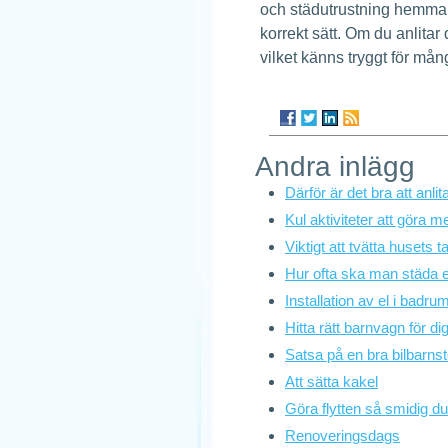
och städutrustning hemma
korrekt sätt. Om du anlita
vilket känns tryggt för mån
Andra inlägg
Därför är det bra att anli
Kul aktiviteter att göra 
Viktigt att tvätta husets t
Hur ofta ska man städa 
Installation av el i badru
Hitta rätt barnvagn för di
Satsa på en bra bilbarnst
Att sätta kakel
Göra flytten så smidig d
Renoveringsdags