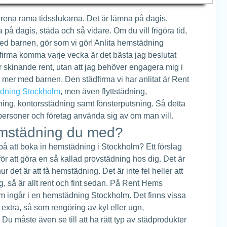
rena rama tidsslukarna. Det är lämna på dagis,
 på dagis, städa och så vidare. Om du vill frigöra tid,
ed barnen, gör som vi gör! Anlita hemstädning
dfirma komma varje vecka är det bästa jag beslutat
är skinande rent, utan att jag behöver engagera mig i
s mer med barnen. Den städfirma vi har anlitat är Rent
dning Stockholm
, men även flyttstädning,
ning, kontorsstädning samt fönsterputsning. Så detta
personer och företag använda sig av om man vill.
hemstädning du med?
å att boka in hemstädning i Stockholm? Ett förslag
för att göra en så kallad provstädning hos dig. Det är
ur det är att få hemstädning. Det är inte fel heller att
ng, så är allt rent och fint sedan. På Rent Hems
 ingår i en hemstädning Stockholm. Det finns vissa
extra, så som rengöring av kyl eller ugn,
u måste även se till att ha rätt typ av städprodukter