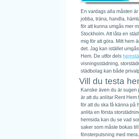
En vardags alla måsten är 
jobba, träna, handla, hämta
för att kunna umgås mer m
Stockholm. Att låta en stä
mig för att göra. Mitt hem 
det. Jag kan istället umgå
Hem. De utför dels
hemstä
visningsstädning, storstäd
städbolag kan både privat
Vill du testa 
Kanske även du är sugen p
är att du anlitar Rent Hem 
för att du ska få känna på h
anlita en första storstädni
hemsida kan du se vad som
saker som måste bokas till 
fönsterputsning med mera. D