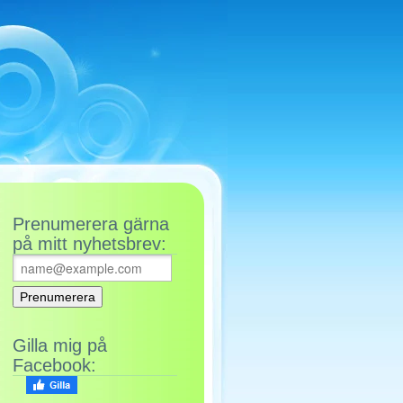
Prenumerera gärna
på mitt nyhetsbrev:
Gilla mig på
Facebook: