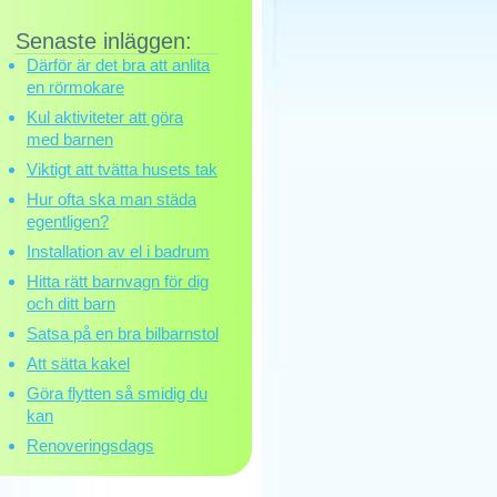
Senaste inläggen:
Därför är det bra att anlita
en rörmokare
Kul aktiviteter att göra
med barnen
Viktigt att tvätta husets tak
Hur ofta ska man städa
egentligen?
Installation av el i badrum
Hitta rätt barnvagn för dig
och ditt barn
Satsa på en bra bilbarnstol
Att sätta kakel
Göra flytten så smidig du
kan
Renoveringsdags